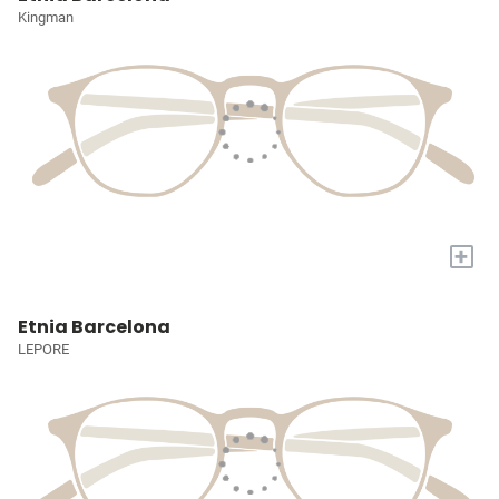
Kingman
+
Etnia Barcelona
LEPORE