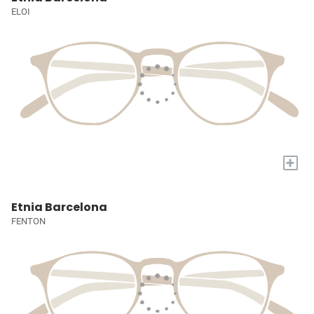
ELOI
+
Etnia Barcelona
FENTON