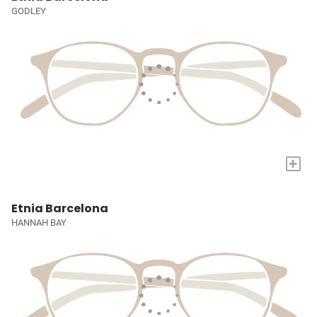
GODLEY
+
Etnia Barcelona
HANNAH BAY