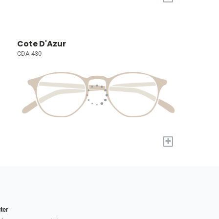
Cote D'Azur
CDA-430
+
ter