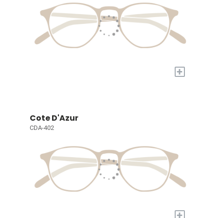
+
Cote D'Azur
CDA-402
+