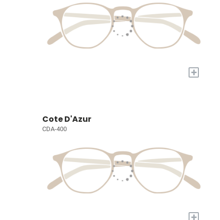
+
Cote D'Azur
CDA-400
+