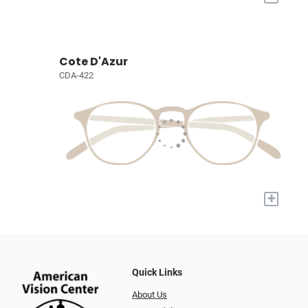
Cote D'Azur
CDA-422
+
Quick Links
About Us