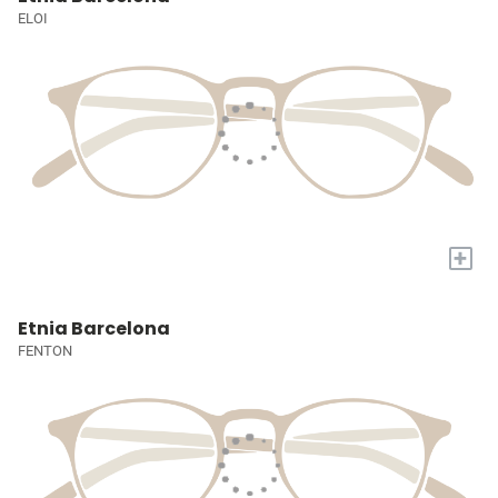
ELOI
+
Etnia Barcelona
FENTON