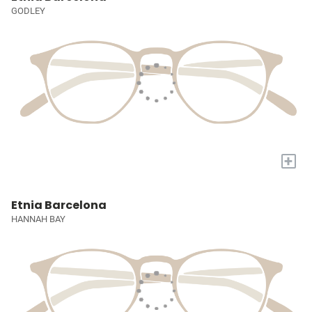
GODLEY
+
Etnia Barcelona
HANNAH BAY