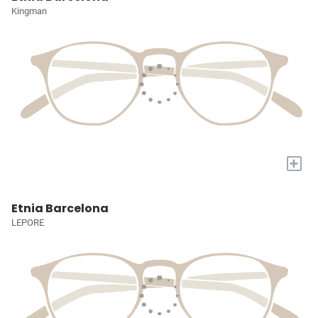
Kingman
+
Etnia Barcelona
LEPORE